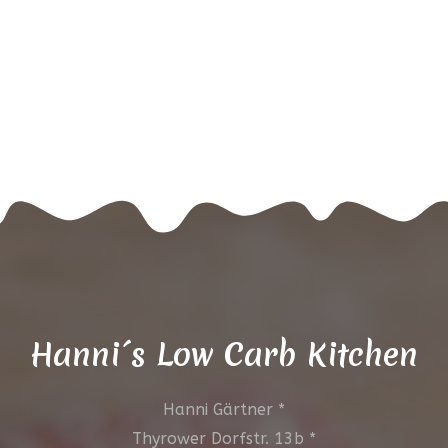
Hanni´s Low Carb Kitchen
Hanni Gärtner *
Thyrower Dorfstr. 13b *